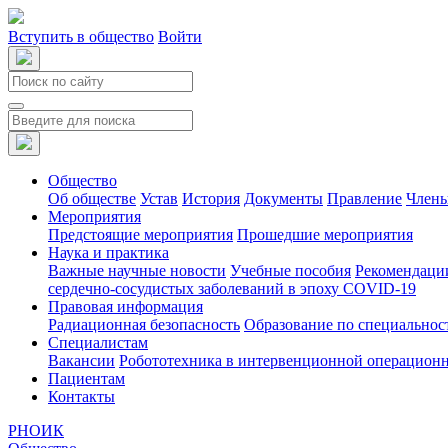
Вступить в общество
Войти
Общество
Об обществе
Устав
История
Документы
Правление
Члены
Мероприятия
Предстоящие мероприятия
Прошедшие мероприятия
Наука и практика
Важные научные новости
Учебные пособия
Рекомендаци
сердечно-сосудистых заболеваний в эпоху COVID-19
Правовая информация
Радиационная безопасность
Образование по специальнос
Специалистам
Вакансии
Робототехника в интервенционной операцион
Пациентам
Контакты
РНОИК