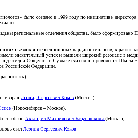
гиологов» было создано в 1999 году по инициативе директора
елиани.
озданы региональные отделения общества, было сформировано П
ийских съездов интервенционных кардиоангиологов, в работе 
ы имели значительный успех и вызвали широкий резонанс в меди
а под эгидой Общества в Суздале ежегодно проводится Школа м
ов Российской Федерации.
расногорск).
ыл избран
Леонид Сергеевич Коков
(Москва).
Осиев
(Новосибирск – Москва).
 был избран
Автандил Михайлович Бабунашвили
(Москва)
вновь стал
Леонид Сергеевич Коков
.