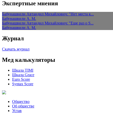
Экспертные мнения
Бабунашвили Автандил Михайлович: "Нет места к...
Бабунашвили А. М.
Бабунашвили Автандил Михайлович: "Еще раз о S...
Бабунашвили А. М.
Журнал
Скачать журнал
Мед калькуляторы
Шкала TIMI
Шкала Grace
Euro Score
Syntax Score
Общество
Об обществе
Устав