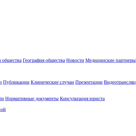
 общества
География общества
Новости
Медицинские партнеры
и
Публикации
Клинические случаи
Презентации
Видеотрансляц
ти
Нормативные документы
Консультация юриста
ной