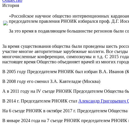
Общество
История
«Российское научное общество интервенционных кардиоан
председателем правления РНОИК избирался проф. Д.Г. Иос
За это время в подавляющем большинстве регионов были с
За время существования общества были проведены шесть росс
участие многие авторитетные зарубежные коллеги. Все съезд
многочисленные конференции, симпозиумы и т.д. С 2015 год
настоящее время Общество объединяет врачей из многих город
В 2005 году Председателем РНОИК был избран В.А. Иванов (К
В 2008 году его сменил З.А. Кавтеладзе (Москва)
А в 2011 году на IV съезде РНОИК Председателем Общества б
В 2014 г. Председателем РНОИК стал
Александр Григорьевич 
На 6 съезде РНОИК в октябре 2017 г. Председателем Общества
В январе 2024 года на 7 съезде РНОИК председателем РНОИК 