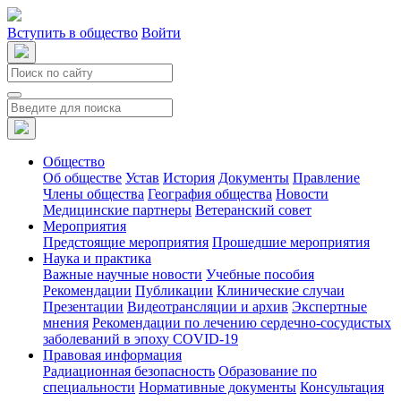
Вступить в общество
Войти
Общество
Об обществе
Устав
История
Документы
Правление
Члены общества
География общества
Новости
Медицинские партнеры
Ветеранский совет
Мероприятия
Предстоящие мероприятия
Прошедшие мероприятия
Наука и практика
Важные научные новости
Учебные пособия
Рекомендации
Публикации
Клинические случаи
Презентации
Видеотрансляции и архив
Экспертные
мнения
Рекомендации по лечению сердечно-сосудистых
заболеваний в эпоху COVID-19
Правовая информация
Радиационная безопасность
Образование по
специальности
Нормативные документы
Консультация