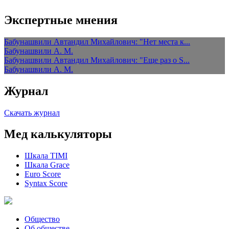
Экспертные мнения
Бабунашвили Автандил Михайлович: "Нет места к...
Бабунашвили А. М.
Бабунашвили Автандил Михайлович: "Еще раз о S...
Бабунашвили А. М.
Журнал
Скачать журнал
Мед калькуляторы
Шкала TIMI
Шкала Grace
Euro Score
Syntax Score
Общество
Об обществе