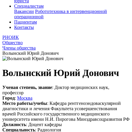
юриста
Специалистам
Вакансии
Робототехника в интервенционной
операционной
Пациентам
Контакты
РНОИК
Общество
Члены общества
Волынский Юрий Донович
Волынский Юрий Донович
Ученая степень, звание
: Доктор медицинских наук,
профессор
Город
:
Москва
Место работы/учебы
: Кафедра рентгеноэндоваскулярной
диагностики и лечения Факультета усовершенствования
врачей Российского государственного медицинского
университета имени Н.И. Пирогова Минздравсоцразвития РФ
Должность
: Доцент кафедры
Специальность
: Радиология