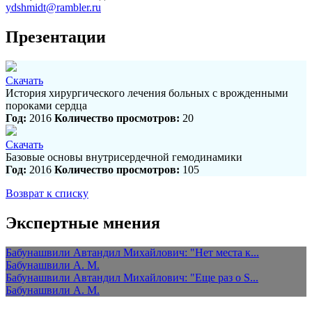
ydshmidt@rambler.ru
Презентации
Скачать
История хирургического лечения больных с врожденными
пороками сердца
Год:
2016
Количество просмотров:
20
Скачать
Базовые основы внутрисердечной гемодинамики
Год:
2016
Количество просмотров:
105
Возврат к списку
Экспертные мнения
Бабунашвили Автандил Михайлович: "Нет места к...
Бабунашвили А. М.
Бабунашвили Автандил Михайлович: "Еще раз о S...
Бабунашвили А. М.