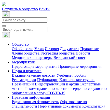
Вступить в общество
Войти
Общество
Об обществе
Устав
История
Документы
Правление
Члены общества
География общества
Новости
Медицинские партнеры
Ветеранский совет
Мероприятия
Предстоящие мероприятия
Прошедшие мероприятия
Наука и практика
Важные научные новости
Учебные пособия
Рекомендации
Публикации
Клинические случаи
Презентации
Видеотрансляции и архив
Экспертные
мнения
Рекомендации по лечению сердечно-сосудистых
заболеваний в эпоху COVID-19
Правовая информация
Радиационная безопасность
Образование по
специальности
Нормативные документы
Консультация