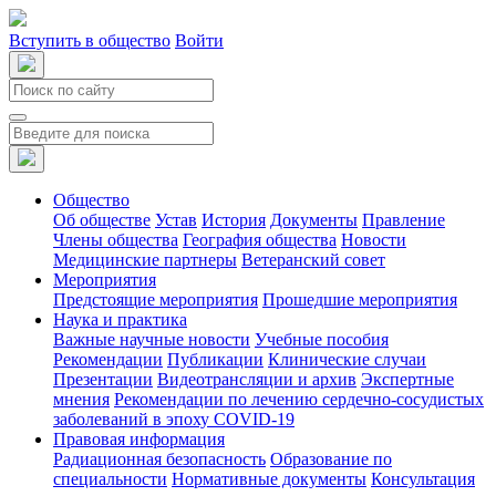
Вступить в общество
Войти
Общество
Об обществе
Устав
История
Документы
Правление
Члены общества
География общества
Новости
Медицинские партнеры
Ветеранский совет
Мероприятия
Предстоящие мероприятия
Прошедшие мероприятия
Наука и практика
Важные научные новости
Учебные пособия
Рекомендации
Публикации
Клинические случаи
Презентации
Видеотрансляции и архив
Экспертные
мнения
Рекомендации по лечению сердечно-сосудистых
заболеваний в эпоху COVID-19
Правовая информация
Радиационная безопасность
Образование по
специальности
Нормативные документы
Консультация