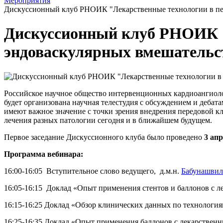
Мероприятия
Дискуссионный клуб РНОИК "Лекарственные технологии в пери
Дискуссионный клуб РНОИК "
эндоваскулярных вмешательств
Российское научное общество интервенционных кардиоангиоло
будет организована научная телестудия с обсуждением и деба
имеют важное значение с точки зрения внедрения передовой 
лечения разных патологии сегодня и в ближайшем будущем.
Первое заседание Дискуссионного клуба было проведено
3 апр
Программа вебинара:
16:00-16:05 Вступительное слово ведущего, д.м.н.
Бабунашви
16:05-16:15 Доклад «Опыт применения стентов и баллонов с л
16:15-16:25 Доклад «Обзор клинических данных по технология
16:25-16:35 Доклад «Опыт применения баллонов с лекарственн