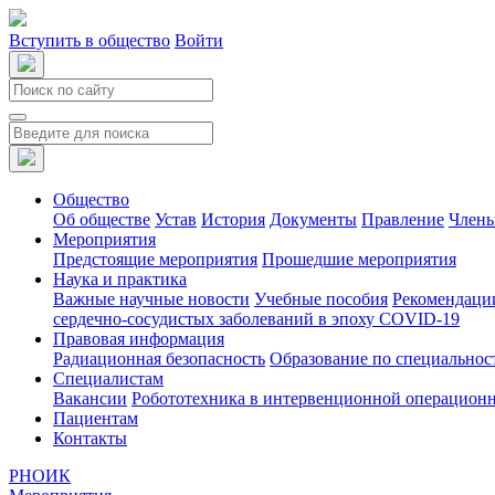
Вступить в общество
Войти
Общество
Об обществе
Устав
История
Документы
Правление
Члены
Мероприятия
Предстоящие мероприятия
Прошедшие мероприятия
Наука и практика
Важные научные новости
Учебные пособия
Рекомендаци
сердечно-сосудистых заболеваний в эпоху COVID-19
Правовая информация
Радиационная безопасность
Образование по специальнос
Специалистам
Вакансии
Робототехника в интервенционной операцион
Пациентам
Контакты
РНОИК