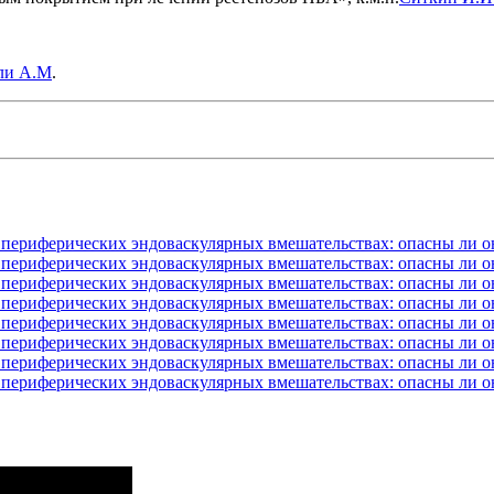
ли А.М
.