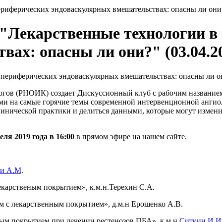
ферических эндоваскулярных вмешательствах: опасны ли они?"
Лекарственные технологии в
ах: опасны ли они?" (03.04.2
гов (РНОИК) создает Дискуссионный клуб с рабочим названием 
тами на самые горячие темы современной интервенционной анги
клинической практики и делиться данными, которые могут изме
еля 2019 года в 16:00
в прямом эфире на нашем сайте.
ли А.М
.
екарственым покрытием», к.м.н.Терехин С.А.
м с лекарственным покрытием», д.м.н Ерошенко А.В.
ым покрытием при лечении рестенозов ПБА», к.м.н.
Ситкин И.И