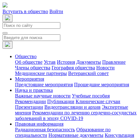
Вступить в общество
Войти
Общество
Об обществе
Устав
История
Документы
Правление
Члены общества
География общества
Новости
Медицинские партнеры
Ветеранский совет
Мероприятия
Предстоящие мероприятия
Прошедшие мероприятия
Наука и практика
Важные научные новости
Учебные пособия
Рекомендации
Публикации
Клинические случаи
Презентации
Видеотрансляции и архив
Экспертные
мнения
Рекомендации по лечению сердечно-сосудистых
заболеваний в эпоху COVID-19
Правовая информация
Радиационная безопасность
Образование по
специальности
Нормативные документы
Консультация