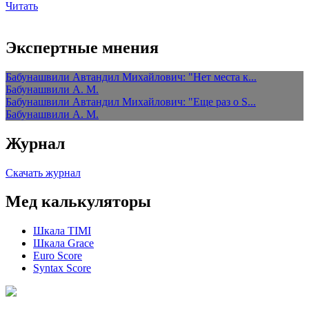
Читать
Экспертные мнения
Бабунашвили Автандил Михайлович: "Нет места к...
Бабунашвили А. М.
Бабунашвили Автандил Михайлович: "Еще раз о S...
Бабунашвили А. М.
Журнал
Скачать журнал
Мед калькуляторы
Шкала TIMI
Шкала Grace
Euro Score
Syntax Score